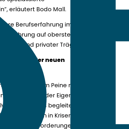
“, erläutert Bodo Mall.
Jahre Berufserfahrung im
serfahrung auf oberster
htlicher und privater Trägerschaft.
renzprojekt der neuen
rung des Klinikum Peine mit Dr. Puke
on mit dem Team der Eigenverwaltung
venzverfahrens begleitet“, so Mall
tseinrichtungen in Krisensituationen
ich, die Herausforderungen des