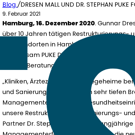
Blog
/
DRESEN MALL UND DR. STEPHAN PUKE 
9. Februar 2021
Hamburg, 16. Dezember 2020
. Gunnar Dres
über 10 Jahren tätigen Restrukturierungs-
mit Standorten in Hamburg und Bremen un
gemeinsam PUKE DRESEN MALL, eine auf den 
weitere Beratungsgesellschaft formiert.
„Kliniken, Ärztezentren und Pflegeheime be
und Sanierungsprozess einen sehr tiefen B
Managementerfahrung in Gesundheitseinri
unsere Restrukturierungs-, Sanierungs- und
Partner Dr. Stephan Puke seine langjährige
Managementerfahrung in Kliniken in die neu