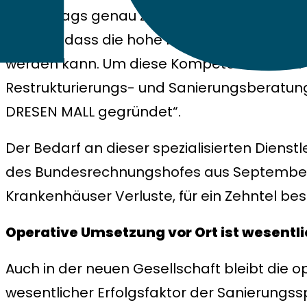
Klinikalltags genau zu kennen. Nur mit die
werden, dass die hohe medizinische Versor
werden kann. Um diese Kompetenz mit der 
Restrukturierungs- und Sanierungsberatung
DRESEN MALL gegründet“.
Der Bedarf an dieser spezialisierten Dienstl
des Bundesrechnungshofes aus September 
Krankenhäuser Verluste, für ein Zehntel be
Operative Umsetzung vor Ort ist wesentli
Auch in der neuen Gesellschaft bleibt die 
wesentlicher Erfolgsfaktor der Sanierungsspe