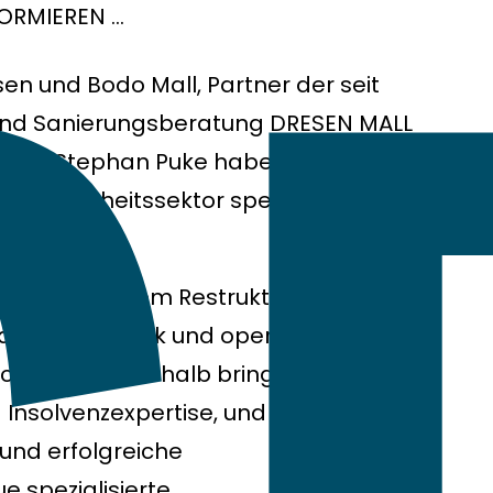
FORMIEREN …
en und Bodo Mall, Partner der seit
 und Sanierungsberatung DRESEN MALL
d Dr. Stephan Puke haben
Gesundheitssektor spezialisierte,
nötigen in einem Restrukturierungs-
rancheneinblick und operative
chtungen. Deshalb bringen wir
 Insolvenzexpertise, und unser
 und erfolgreiche
e spezialisierte