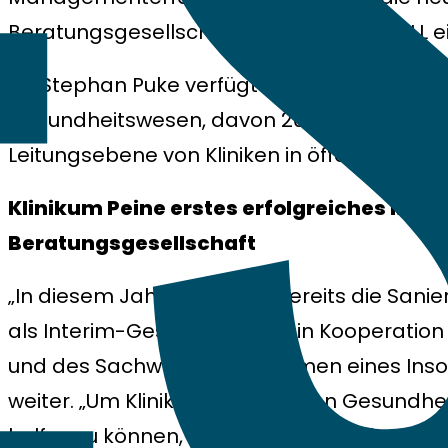
Beratungsgesellschaft PUKE DRESEN MALL ein
Dr. Stephan Puke verfügt über mehr als 30 
Gesundheitswesen, davon 20 Jahre Führung
Leitungsebene von Kliniken in öffentlich-rec
Klinikum Peine erstes erfolgreiches Refe
Beratungsgesellschaft
„In diesem Jahr haben wir bereits die Sanie
als Interim-Geschäftsführer in Kooperati
und des Sachwalters im Rahmen eines Insol
weiter. „Um Kliniken und anderen Gesundhei
helfen zu können, ist es zwingend erforderl